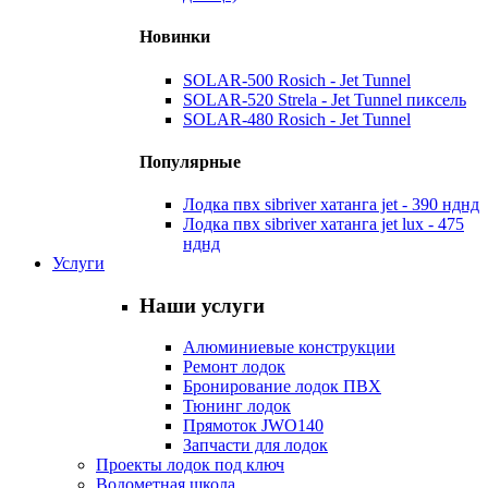
Новинки
SOLAR-500 Rosich - Jet Tunnel
SOLAR-520 Strela - Jet Tunnel пиксель
SOLAR-480 Rosich - Jet Tunnel
Популярные
Лодка пвх sibriver хатанга jet - 390 нднд
Лодка пвх sibriver хатанга jet lux - 475
нднд
Услуги
Наши услуги
Алюминиевые конструкции
Ремонт лодок
Бронирование лодок ПВХ
Тюнинг лодок
Прямоток JWO140
Запчасти для лодок
Проекты лодок под ключ
Водометная школа