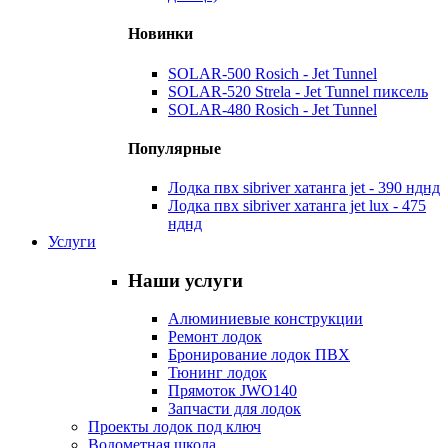
Новинки
SOLAR-500 Rosich - Jet Tunnel
SOLAR-520 Strela - Jet Tunnel пиксель
SOLAR-480 Rosich - Jet Tunnel
Популярные
Лодка пвх sibriver хатанга jet - 390 нднд
Лодка пвх sibriver хатанга jet lux - 475
нднд
Услуги
Наши услуги
Алюминиевые конструкции
Ремонт лодок
Бронирование лодок ПВХ
Тюнинг лодок
Прямоток JWO140
Запчасти для лодок
Проекты лодок под ключ
Водометная школа